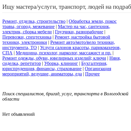
Ищу мастера/услуги, транспорт, людей на подра
Ремонт, отделка, строительство
|
Обработка земли, покос
травы, огород, межевание
|
Мастер на час, сантехник,
электрик, сборка мебели
|
Грузчики, разнорабочие
|
Перевозки, спецтехника
|
Ремонт, настройка бытовой
техники, электроники
|
Ремонт авто/мото/вело техники,
инструмента, ТО
|
Услуги салонов красоты, парикмахеров,
СПА
|
Медицина, психолог, нарколог, массажист и пр.
|
Ремонт одежды, обуви, ювелирных изделий; ключи
|
Няня,
сиделка, репетитор
|
Уборка, клининг
|
Бухгалтерия,
юриспруденция, финансы, страхование
|
Организация
мероприятий, ведущие, аниматоры, еда
|
Прочее
Поиск специалистов, бригад, услуг, транспорта в Вологодской
области
Нет объявлений